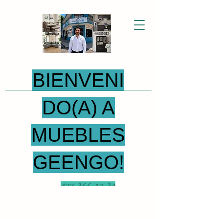
BIENVENI
DO(A) A
MUEBLES
GEENGO!
477-366-17-34