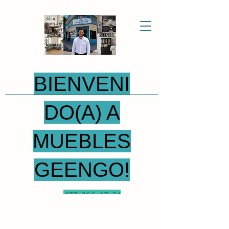
BIENVENI
DO(A) A
MUEBLES
GEENGO!
477-366-17-34