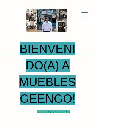
BIENVENI
DO(A) A
MUEBLES
GEENGO!
477-366-17-34